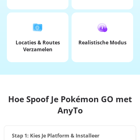
Speel op tot 10 apparaten tegelijk
Plan, importeer of deel je
met één controller.
spoofing-routes naadloos.
Locaties & Routes
Realistische Modus
Verzamelen
Bewaar favoriete locaties en
Simuleert natuurlijk lopen met
routes in de cloud voor snel
±30% snelheidsvariatie elke 5
hergebruik wanneer je maar wilt.
seconden.
Hoe Spoof Je Pokémon GO met
AnyTo
Stap 1
: Kies Je Platform & Installeer