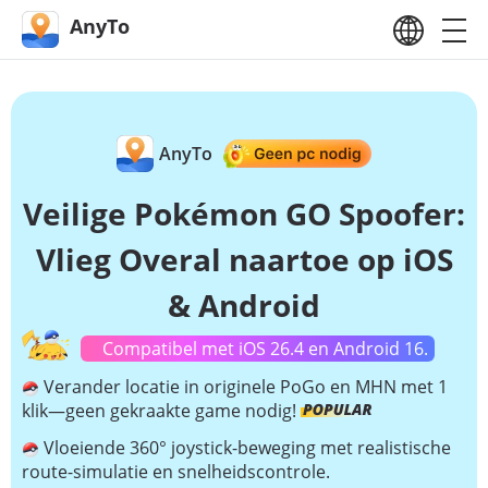
AnyTo
AnyTo
Veilige Pokémon GO Spoofer:
Vlieg Overal naartoe op iOS
& Android
Compatibel met iOS 26.4 en Android 16.
Verander locatie in originele PoGo en MHN met 1
klik—geen gekraakte game nodig!
Vloeiende 360° joystick-beweging met realistische
route-simulatie en snelheidscontrole.