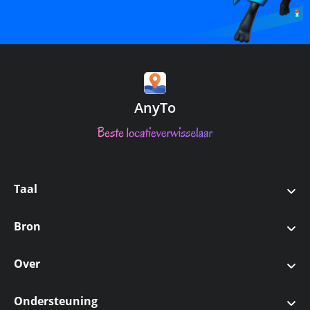
AnyTo
Taal
English
Bron
日本語
Pokemon GO
Over
繁體中文
Monster Hunter Now
Over ons
Ondersteuning
Français