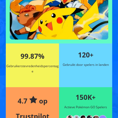
120
+
99.87%
Gebruikt door spelers in landen
Gebruikerstevredenheidspercentag
e
150K
+
4.7
op
Actieve Pokémon GO Spelers
Trustpilot